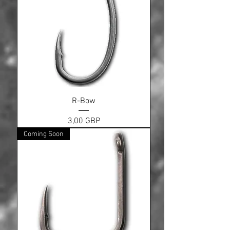
R-Bow
Ціна
3,00 GBP
Coming Soon