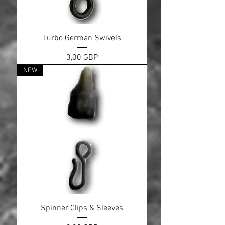
Turbo German Swivels
Ціна
3,00 GBP
NEW
Spinner Clips & Sleeves