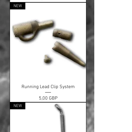
NEW
Running Lead Clip System
Ціна
5,00 GBP
NEW