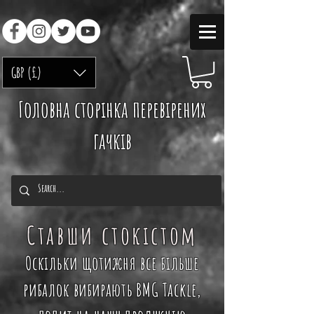
GBP (£)
Головна сторінка перевірених
гачків
Ставши стокістом
Оскільки щотижня все більше
рибалок
вибирають
BMG Tackle,