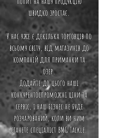
попит на нашу продукцію
швидко зростає.
У нас уже є декілька торговців по
всьому світу, від магазинів до
компаній для приманки та
озер.
Додайте до цього наші
конкурентоспроможні ціни та
сервіс, і наш бізнес не буде
розчарований, коли ви ним
станете спеціаліст BMG Tackle.