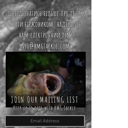
Щоб дізнатись більше про те, як
стати біржовиком, надішліть
нам електронний лист
info@bmgtackle.com
.
JOIN OUR MAILING LIST
Keep up to date with BMG Tackle