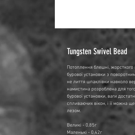
Tungsten Swivel Bead
Потоплення блешні, жорсткого ш
бурової установки з поворотни
не лиття шпаклівки навколо в
намистина розроблена для того
бурової установки, ваги доста
спливаючих вікон, і її можна щ
лезом.
Великі - 0,85г
Маленькі - 0,42г