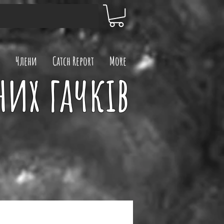
Члени
Catch Report
More
них гачків