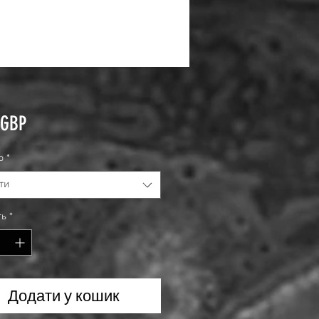
Ціна
 GBP
о
*
ти
ть
*
Додати у кошик