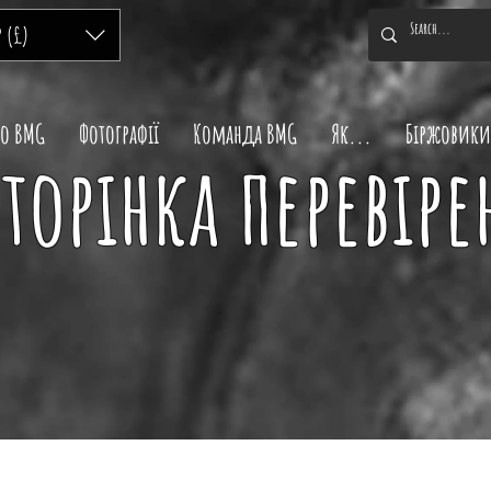
P (£)
ро BMG
Фотографії
Команда BMG
Як...
Біржовики
торінка перевіре