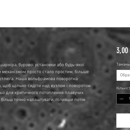
3,00
арніра, бурової установки або будь-якої
Тамань
м механізмом просто стало простим, більше
Обра
ертлюга. Наша вольфрамова поворотна
, щоб щільно сидіти над вузлом і поворотом
Кількіс
тньо для критичного потоплення плавучих
е більш точно налаштувати, голивши потім