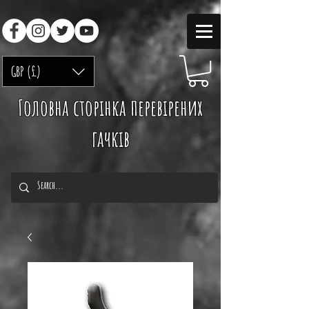
GBP (£)
Головна сторінка перевірених
гачків