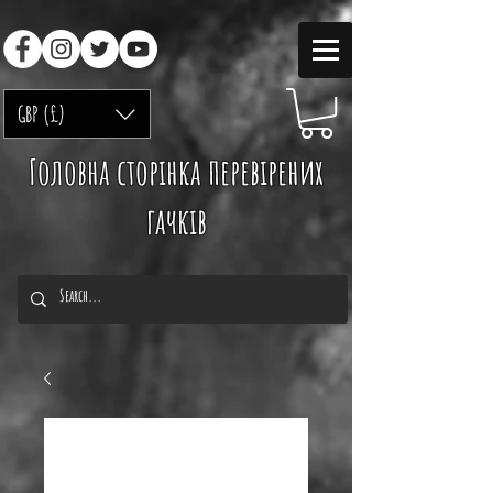
GBP (£)
Головна сторінка перевірених
гачків