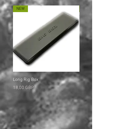
NEW
NEW
Long Rig Box
Bungee Rod Locks
Ціна
Ціна
18,00 GBP
5,00 GBP