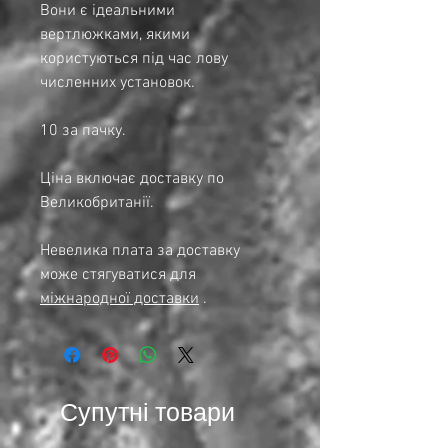
Вони є ідеальними
вертлюжками, якими
користуються під час лову
численних установок.
10 за пачку.
Ціна включає доставку по
Великобританії.
Невелика плата за доставку
може стягуватися для
міжнародної доставки
.
Супутні товари