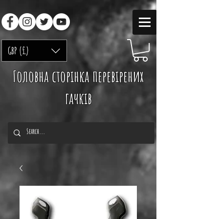
GBP (£)
Головна сторінка перевірених
гачків