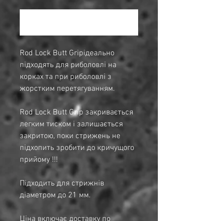
Повідомити про наявність
Rod Lock Butt Gripідеально
підходять для риболовлі на
корках та при риболовлі з
жорстким перетягуванням.
Rod Lock Butt Grip закривається
легким тиском і залишається
закритою, поки стрижень не
підхопить зробити до кричущого
прийому !!!
Підходить для стрижнів
діаметром до 21 мм.
Ціна включає доставку по