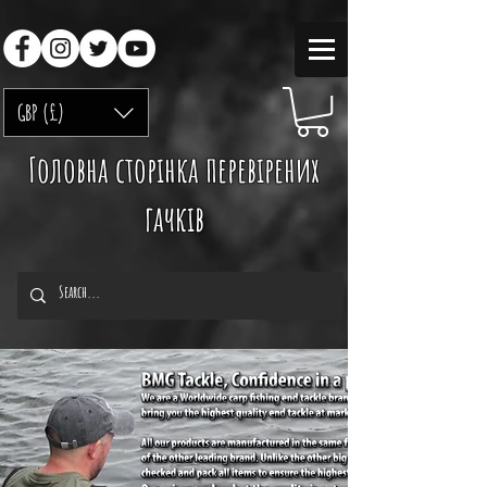
GBP (£)
Головна сторінка перевірених
гачків