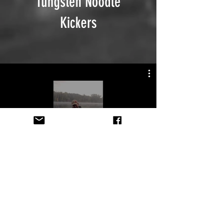
Tungsten Noodle
Kickers
All Videos
Переглянути зараз
JOIN OUR MAILING LIST