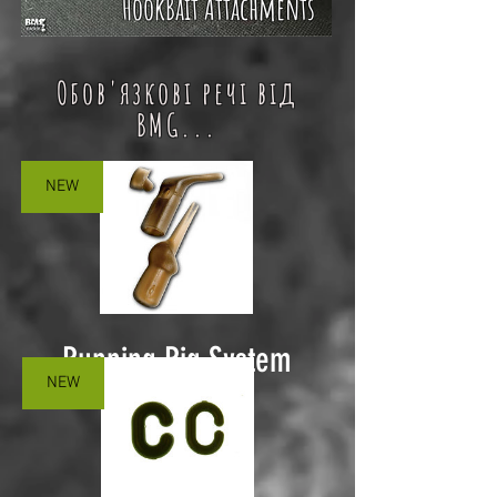
HookBait Attachments
Обов'язкові речі від
BMG...
NEW
Running Rig System
NEW